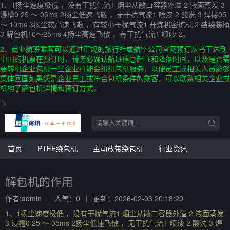
1、1扬尘速度极低 ，没有干扰气流1 烟尘从敞口容器外溢 2 液面蒸发 3
浸槽0 25 ～ 05ms 2扬尘低速飞散 ，无干扰气流1 喷漆 2 酸洗 3 焊接05
～ 10ms 3扬尘较高速飞散 ，有较小干扰气流1 开炼机密炼机 2 装袋装桶
3 解包机10～25ms 4扬尘高速飞散 ，有干扰气流1 喷吵 2。
2、商业航班乘客可以通过正规的旅行社或航空公司官网预订从乌干达到
中国的机票在预订时，请务必确认航班信息起飞和降落时间，以及是否需
要转机企业包机一些企业可能会组织包机服务，以便员工或相关人员能够
集体回国如果您是企业员工或符合包机条件的乘客，可以联系相关企业或
机构了解包机详情和预订方式。
">
首页
PTFE绕包机
主动放带绕包机
行业资讯
解包机的作用
作者:admin
人气：0
更新：2026-02-03 20:18:20
1、1扬尘速度极低 ，没有干扰气流1 烟尘从敞口容器外溢 2 液面蒸发
3 浸槽0 25 ～ 05ms 2扬尘低速飞散 ，无干扰气流1 喷漆 2 酸洗 3 焊