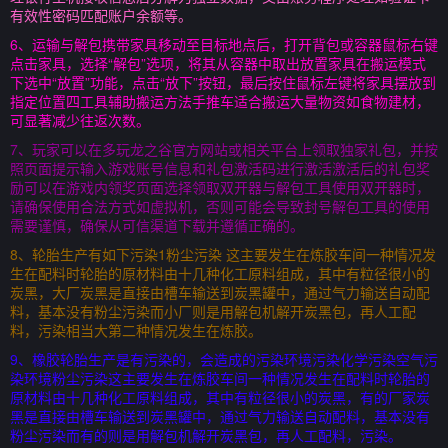
有效性密码匹配账户余额等。
6、运输与解包携带家具移动至目标地点后，打开背包或容器鼠标右键
点击家具，选择“解包”选项，将其从容器中取出放置家具在搬运模式
下选中“放置”功能，点击“放下”按钮，最后按住鼠标左键将家具摆放到
指定位置四工具辅助搬运方法手推车适合搬运大量物资如食物建材，
可显著减少往返次数。
7、玩家可以在多玩龙之谷官方网站或相关平台上领取独家礼包，并按
照页面提示输入游戏账号信息和礼包激活码进行激活激活后的礼包奖
励可以在游戏内领奖页面选择领取双开器与解包工具使用双开器时，
请确保使用合法方式如虚拟机，否则可能会导致封号解包工具的使用
需要谨慎，确保从可信渠道下载并遵循正确的。
8、轮胎生产有如下污染1粉尘污染 这主要发生在炼胶车间一种情况发
生在配料时轮胎的原材料由十几种化工原料组成，其中有粒径很小的
炭黑，大厂炭黑是直接由槽车输送到炭黑罐中，通过气力输送自动配
料，基本没有粉尘污染而小厂则是用解包机解开炭黑包，再人工配
料，污染相当大第二种情况发生在炼胶。
9、橡胶轮胎生产是有污染的，会造成的污染环境污染化学污染空气污
染环境粉尘污染这主要发生在炼胶车间一种情况发生在配料时轮胎的
原材料由十几种化工原料组成，其中有粒径很小的炭黑，有的厂家炭
黑是直接由槽车输送到炭黑罐中，通过气力输送自动配料，基本没有
粉尘污染而有的则是用解包机解开炭黑包，再人工配料，污染。