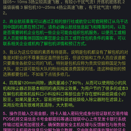
接05～ 10ms 3扬尘较高速飞散 ，有较小干扰气流1 开炼机密炼机 2
装袋装桶 3 解包机10～25ms 4扬尘高速飞散 ，有干扰气流1 喷吵
2。
2、商业航班乘客可以通过正规的旅行社或航空公司官网预订从乌干达
到中国的机票在预订时，请务必确认航班信息起飞和降落时间，以及
是否需要转机企业包机一些企业可能会组织包机服务，以便员工或相
关人员能够集体回国如果您是企业员工或符合包机条件的乘客，可以
联系相关企业或机构了解包机详情和预订方式。
3、我认为这位空姐的素质有待提高，说明是包机都没有了解包机的对
象是对职业的不尊重国足虽然很包容，但该空姐和工作人员应该道歉
只要乘坐各航空公司的飞机，特别是包机应称为贵宾空姐称国足为恒
大队，是口误可能恒大队的粉丝纯属浪费国家的钱，连这种级别的预
选赛都要包机，不如省下点钱多修几。
4、四周留120mm间隙，通风量减小了80％，从而可以使用较小的风
机和除尘器达到基本相同的通风除尘效果，为用户节约了很多的成本3
在解包机密炼机投料口小料投料口等部位由于存在塑料袋纸袋或小的
胶豆，如果风量太大，容易将塑料袋或纸袋吸入除尘器附在滤袋上，
采用反吹清灰很难将其清除，大大影响。
5、操作员输入交易金额，持卡人输入密码完成身份验证联机交易传输
POS机将交易信息卡号金额密码等通过银联中心上传至发卡银行系统
传输过程采用加密技术，确保数据安全主机处理与反馈解包与账务处
理银行主机接收信息后分解为独立数据，交由账务程序处理如验证卡